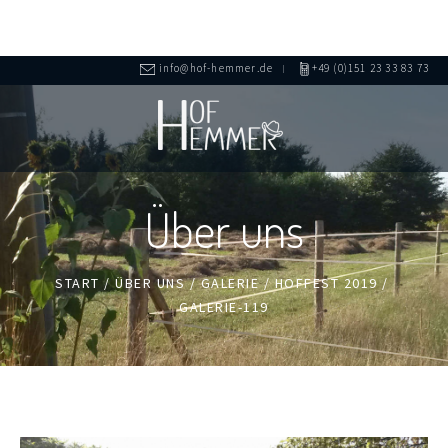
info@hof-hemmer.de
+49 (0)151 23 33 83 73
Über uns
START
/
ÜBER UNS
/
GALERIE
/
HOFFEST 2019
/
GALERIE-119