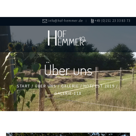
info@hof-hemmer.de
+49 (0)151 23 33 83 73
Über uns
START
/
ÜBER UNS
/
GALERIE
/
HOFFEST 2019
/
GALERIE-118